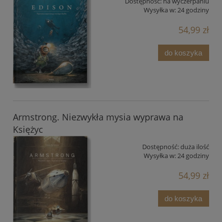
Dostępność:
na wyczerpaniu
Wysyłka w:
24 godziny
54,99 zł
do koszyka
Armstrong. Niezwykła mysia wyprawa na
Księżyc
Dostępność:
duża ilość
Wysyłka w:
24 godziny
54,99 zł
do koszyka