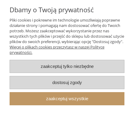
Dbamy o Twoją prywatność
promocja
Najelegantszy olbrzym w mieście
Pliki cookies i pokrewne im technologie umożliwiają poprawne
działanie strony i pomagają nam dostosować ofertę do Twoich
Dostępność:
duża ilość
potrzeb. Możesz zaakceptować wykorzystanie przez nas
Wysyłka w:
24 godziny
wszystkich tych plików i przejść do sklepu lub dostosować użycie
plików do swoich preferencji, wybierając opcję "Dostosuj zgody".
31,99 zł
Więcej o plikach cookies przeczytasz w naszej Polityce
prywatności.
44,99 zł
Cena regularna:
26,99 zł
Najniższa cena:
zaakceptuj tylko niezbędne
do koszyka
dostosuj zgody
promocja
Ścisk i ciasnota
zaakceptuj wszystkie
Dostępność:
duża ilość
Wysyłka w:
24 godziny
26,99 zł