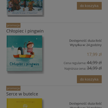
do koszyka
promocja
Chłopiec i pingwin
Dostępność:
duża ilość
Wysyłka w:
24 godziny
17,99 zł
44,99 zł
Cena regularna:
34,99 zł
Najniższa cena:
do koszyka
promocja
Serce w butelce
Dostępność:
duża ilość
Wysyłka w:
24 godziny