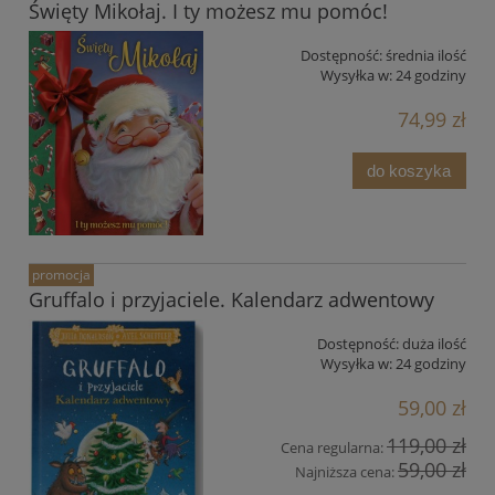
Święty Mikołaj. I ty możesz mu pomóc!
Dostępność:
średnia ilość
Wysyłka w:
24 godziny
74,99 zł
do koszyka
promocja
Gruffalo i przyjaciele. Kalendarz adwentowy
Dostępność:
duża ilość
Wysyłka w:
24 godziny
59,00 zł
119,00 zł
Cena regularna:
59,00 zł
Najniższa cena: