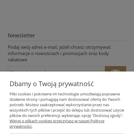
Newsletter
Podaj swój adres e-mail, jeżeli chcesz otrzymywać
informacje o nowościach i promocjach oraz kody
rabatowe
Dbamy o Twoją prywatność
Pliki cookies i pokrewne im technologie umożliwiają poprawne
działanie strony i pomagają nam dostosować ofertę do Twoich
potrzeb. Możesz zaakceptować wykorzystanie przez nas
Twoje dane będą przetwarzane zgodnie z naszą
polityką
wszystkich tych plików i przejść do sklepu lub dostosować użycie
prywatności
plików do swoich preferencji, wybierając opcję "Dostosuj zgody".
Więcej o plikach cookies przeczytasz w naszej Polityce
prywatności.
Moje konto