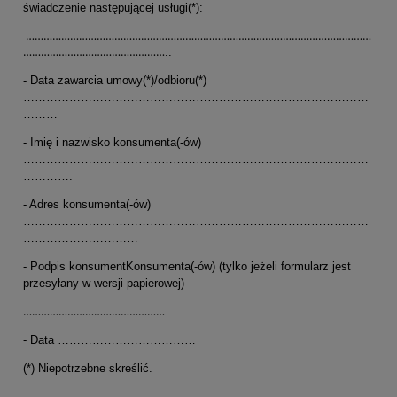
świadczenie następującej usługi(*):
………………………………………………………………………………………………………
…………………………………………
..
- Data zawarcia umowy(*)/odbioru(*)
………………………………………………………………………………
………
- Imię i nazwisko konsumenta(-ów)
………………………………………………………………………………
………….
- Adres konsumenta(-ów)
………………………………………………………………………………
…………………………
- Podpis konsumentKonsumenta(-ów) (tylko jeżeli formularz jest
przesyłany w wersji papierowej)
…………………………………………
.
- Data ………………………………
(*) Niepotrzebne skreślić.