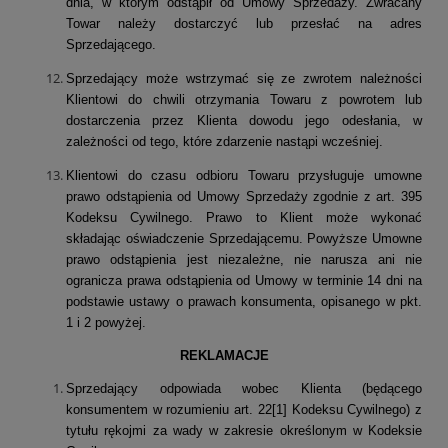
dnia, w którym odstąpił od Umowy Sprzedaży. Zwracany
Towar należy dostarczyć lub przesłać na adres
Sprzedającego.
Sprzedający może wstrzymać się ze zwrotem należności
Klientowi do chwili otrzymania Towaru z powrotem lub
dostarczenia przez Klienta dowodu jego odesłania, w
zależności od tego, które zdarzenie nastąpi wcześniej.
Klientowi do czasu odbioru Towaru przysługuje umowne
prawo odstąpienia od Umowy Sprzedaży zgodnie z art. 395
Kodeksu Cywilnego. Prawo to Klient może wykonać
składając oświadczenie Sprzedającemu. Powyższe Umowne
prawo odstąpienia jest niezależne, nie narusza ani nie
ogranicza prawa odstąpienia od Umowy w terminie 14 dni na
podstawie ustawy o prawach konsumenta, opisanego w pkt.
1 i 2 powyżej.
REKLAMACJE
Sprzedający odpowiada wobec Klienta (będącego
konsumentem w rozumieniu art. 22[1] Kodeksu Cywilnego) z
tytułu rękojmi za wady w zakresie określonym w Kodeksie