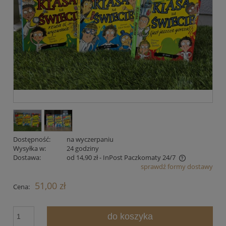
Dostępność:
na wyczerpaniu
Wysyłka w:
24 godziny
Dostawa:
od 14,90 zł
- InPost Paczkomaty 24/7
sprawdź formy dostawy
Cena nie zawiera ewentualnych kosztów płatności
51,00 zł
Cena:
do koszyka