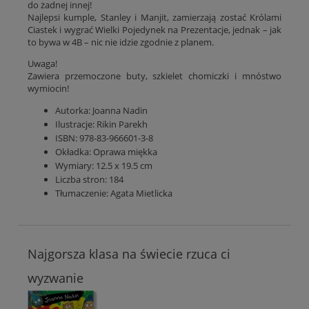
do żadnej innej!
Najlepsi kumple, Stanley i Manjit, zamierzają zostać Królami
Ciastek i wygrać Wielki Pojedynek na Prezentacje, jednak – jak
to bywa w 4B – nic nie idzie zgodnie z planem.
Uwaga!
Zawiera przemoczone buty, szkielet chomiczki i mnóstwo
wymiocin!
Autorka:
Joanna Nadin
Ilustracje: Rikin Parekh
ISBN: 978-83-966601-3-8
Okładka:
Oprawa miękka
Wymiary: 12.5 x 19.5 cm
Liczba stron:
184
Tłumaczenie:
Agata Mietlicka
Najgorsza klasa na świecie rzuca ci
wyzwanie