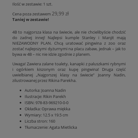
Ilość w zestawie:
1
szt.
29,99 zł
Cena poza zestawem
Taniej w zestawie!
4B to najgorsza klasa na świecie, ale nie chcielibyście chodzić
do żadnej innej! Najlepsi kumple Stanley i Manjit mają
NIEZAWODNY PLAN. Chcą uratować pingwina z zoo oraz
zostać najlepszymi dyżurnymi na placu zabaw, jednak – jak to
bywa w 4B – nic nie idzie zgodnie z planem.
Uwaga! Zawiera zalane toalety, kanapki z paluszkami rybnymi
i ogórkiem kiszonym oraz kupę pingwina! Druga część
uwielbianej „Najgorszej klasy na świecie” Joanny Nadin,
zilustrowanej przez Rikina Parekha.
Autorka:
Joanna Nadin
Ilustracje: Rikin Parekh
ISBN: 978-83-969210-0-0
Okładka:
Oprawa miękka
Wymiary: 12.5 x 19.5 cm
Liczba stron:
160
Tłumaczenie:
Agata Mietlicka