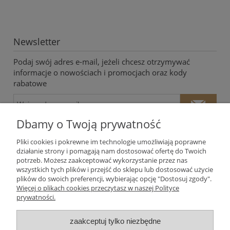
Newsletter
Podaj swój adres e-mail, jeżeli chcesz otrzymywać
informacje o nowościach i promocjach oraz kody
rabatowe
Dbamy o Twoją prywatność
Pliki cookies i pokrewne im technologie umożliwiają poprawne
działanie strony i pomagają nam dostosować ofertę do Twoich
potrzeb. Możesz zaakceptować wykorzystanie przez nas
Twoje dane będą przetwarzane zgodnie z naszą
polityką
wszystkich tych plików i przejść do sklepu lub dostosować użycie
prywatności
plików do swoich preferencji, wybierając opcję "Dostosuj zgody".
Więcej o plikach cookies przeczytasz w naszej Polityce
prywatności.
Moje konto
zaakceptuj tylko niezbędne