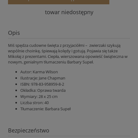
towar niedostępny
Opis
Miś spędza cudowne święta z przyjaciółmi – zwierzaki szykują
wspólnie choinkę, śpiewają kolędy i gotują. Pojawia się także
Mikołaj z prezentami. Ciepła, wierszowana opowieść świąteczna w
nowym, genialnym tłumaczeniu Barbary Supeł.
Autor:
Karma Wilson
Ilustracje:
Jane Chapman
ISBN:
978-83-958959-8-2
Okładka:
Oprawa twarda
Wymiary:
28 x 25 cm
Liczba stron:
40
Tłumaczenie:
Barbara Supeł
Bezpieczeństwo