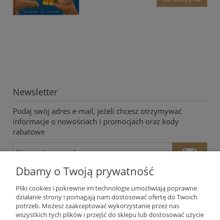
Newsletter
Podaj swój adres e-mail, jeżeli chcesz otrzymywać
informacje o nowościach i promocjach oraz kody
rabatowe
Dbamy o Twoją prywatność
Pliki cookies i pokrewne im technologie umożliwiają poprawne
działanie strony i pomagają nam dostosować ofertę do Twoich
potrzeb. Możesz zaakceptować wykorzystanie przez nas
Twoje dane będą przetwarzane zgodnie z naszą
polityką
wszystkich tych plików i przejść do sklepu lub dostosować użycie
prywatności