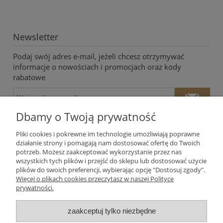
Newsletter
Podaj swój adres e-mail, jeżeli chcesz otrzymywać
informacje o nowościach i promocjach oraz kody
rabatowe
Dbamy o Twoją prywatność
Pliki cookies i pokrewne im technologie umożliwiają poprawne
działanie strony i pomagają nam dostosować ofertę do Twoich
potrzeb. Możesz zaakceptować wykorzystanie przez nas
Twoje dane będą przetwarzane zgodnie z naszą
polityką
wszystkich tych plików i przejść do sklepu lub dostosować użycie
prywatności
plików do swoich preferencji, wybierając opcję "Dostosuj zgody".
Więcej o plikach cookies przeczytasz w naszej Polityce
prywatności.
Moje konto
zaakceptuj tylko niezbędne