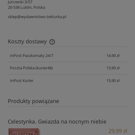
Jutrzenki 3/57
20-538 Lublin, Polska
sklep@wydawnictwo-tekturka.pl
Koszty dostawy
Cena nie zawiera ewentualnych kosztów płatności
InPost Paczkomaty 24/7
14,90 zł
Poczta Polska
(kurier48)
15,90 zł
InPost Kurier
15,90 zł
Produkty powiązane
Celestynka. Gwiazda na nocnym niebie
29,99 zł