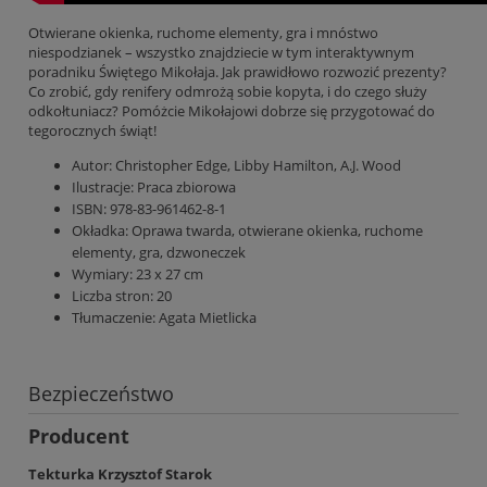
Otwierane okienka, ruchome elementy, gra i mnóstwo
niespodzianek – wszystko znajdziecie w tym interaktywnym
poradniku Świętego Mikołaja. Jak prawidłowo rozwozić prezenty?
Co zrobić, gdy renifery odmrożą sobie kopyta, i do czego służy
odkołtuniacz? Pomóżcie Mikołajowi dobrze się przygotować do
tegorocznych świąt!
Autor:
Christopher Edge, Libby Hamilton, A.J. Wood
Ilustracje:
Praca zbiorowa
ISBN: 978-83-961462-8-1
Okładka:
Oprawa twarda, otwierane okienka, ruchome
elementy, gra, dzwoneczek
Wymiary:
23 x 27 cm
Liczba stron:
20
Tłumaczenie:
Agata Mietlicka
Bezpieczeństwo
Producent
Tekturka Krzysztof Starok