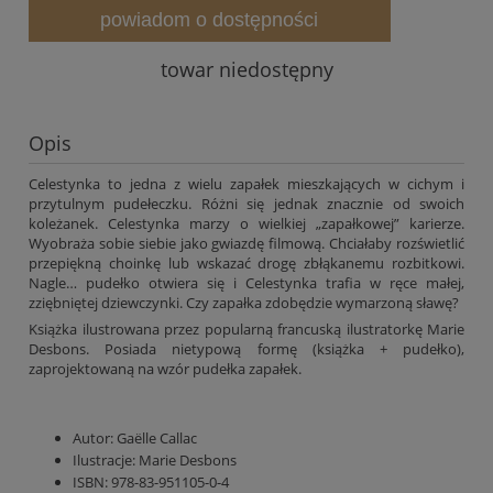
powiadom o dostępności
towar niedostępny
Opis
Celestynka to jedna z wielu zapałek mieszkających w cichym i
przytulnym pudełeczku. Różni się jednak znacznie od swoich
koleżanek. Celestynka marzy o wielkiej „zapałkowej” karierze.
Wyobraża sobie siebie jako gwiazdę filmową. Chciałaby rozświetlić
przepiękną choinkę lub wskazać drogę zbłąkanemu rozbitkowi.
Nagle… pudełko otwiera się i Celestynka trafia w ręce małej,
zziębniętej dziewczynki. Czy zapałka zdobędzie wymarzoną sławę?
Książka ilustrowana przez popularną francuską ilustratorkę Marie
Desbons. Posiada nietypową formę (książka + pudełko),
zaprojektowaną na wzór pudełka zapałek.
Autor:
Gaëlle Callac
Ilustracje:
Marie Desbons
ISBN:
978-83-951105-0-4