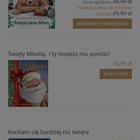
39,99 zł
Cena regularna:
Najniższa cena z 30 dni przed
29,99 zł
obniżką:
powiadom o dostępności
Święty Mikołaj. I ty możesz mu pomóc!
74,99 zł
do koszyka
Kocham cię bardziej niż święta