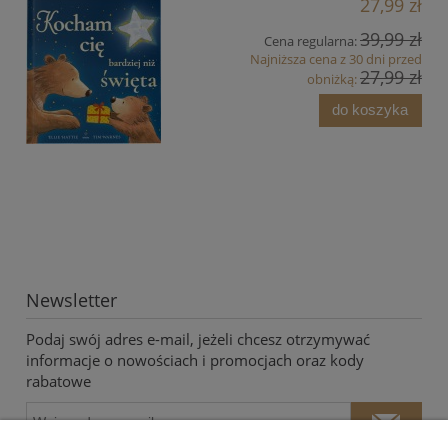
27,99 zł
39,99 zł
Cena regularna:
Najniższa cena z 30 dni przed
27,99 zł
obniżką:
do koszyka
Newsletter
Podaj swój adres e-mail, jeżeli chcesz otrzymywać
informacje o nowościach i promocjach oraz kody
rabatowe