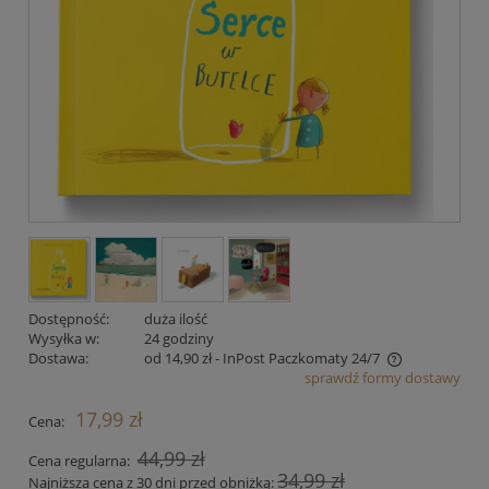
Dostępność:
duża ilość
Wysyłka w:
24 godziny
Dostawa:
od 14,90 zł
- InPost Paczkomaty 24/7
sprawdź formy dostawy
Cena nie zawiera ewentualnych kosztów płatności
17,99 zł
Cena:
44,99 zł
Cena regularna:
34,99 zł
Najniższa cena z 30 dni przed obniżką: