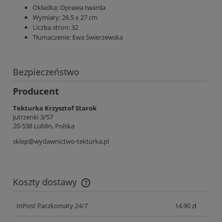
Okładka:
Oprawa twarda
Wymiary:
26.5 x 27 cm
Liczba stron:
32
Tłumaczenie:
Ewa Świerżewska
Bezpieczeństwo
Producent
Tekturka Krzysztof Starok
Jutrzenki 3/57
20-538 Lublin, Polska
sklep@wydawnictwo-tekturka.pl
Koszty dostawy
Cena nie zawiera ewentualnych kosztów płatności
InPost Paczkomaty 24/7
14,90 zł