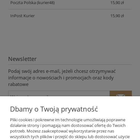
Poczta Polska
(kurier48)
15,90 zł
InPost Kurier
15,90 zł
Newsletter
Podaj swój adres e-mail, jeżeli chcesz otrzymywać
informacje o nowościach i promocjach oraz kody
rabatowe
Dbamy o Twoją prywatność
Pliki cookies i pokrewne im technologie umożliwiają poprawne
działanie strony i pomagają nam dostosować ofertę do Twoich
potrzeb. Możesz zaakceptować wykorzystanie przez nas
Twoje dane będą przetwarzane zgodnie z naszą
polityką
wszystkich tych plików i przejść do sklepu lub dostosować użycie