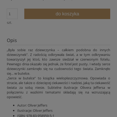
do koszyka
szt.
Opis
„Była sobie raz dziewczynka – całkiem podobna do innych
dziewczynek”. Z radością odkrywała świat, a w tym odkrywaniu
towarzyszył jej ktoś, kto zawsze siedział w czerwonym fotelu.
Pewnego dnia okazało się jednak, że fotel jest pusty. I wtedy serce
dziewczynki zamknęło się na cudowności tego świata. Zamknęło
się… w butelce.
„Serce w butelce” to książka wielopłaszczyznowa. Opowiada o
stracie, ale także o dziecięcej ciekawości i nadziei, jaką ta ciekawość
świata za sobą niesie. Subtelne ilustracje Olivera Jeffersa w
połączeniu z ważkimi tematami składają się na wzruszającą
opowieść.
Autor:
Oliver Jeffers
Ilustracje:
Oliver Jeffers
ISBN:
978-83-958959-5-1