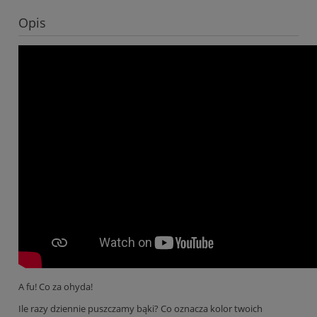
Opis
A fu! Co za ohyda!
Ile razy dziennie puszczamy bąki? Co oznacza kolor twoich