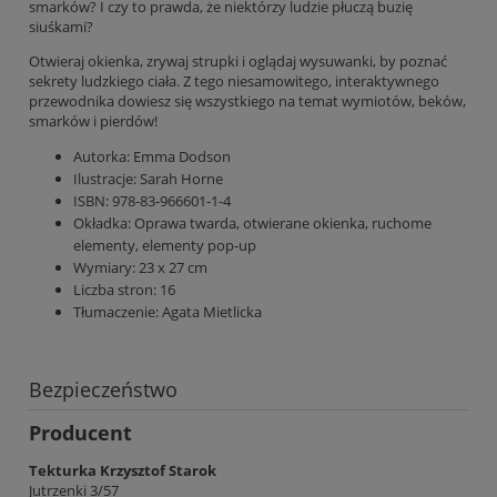
smarków? I czy to prawda, że niektórzy ludzie płuczą buzię
siuśkami?
Otwieraj okienka, zrywaj strupki i oglądaj wysuwanki, by poznać
sekrety ludzkiego ciała. Z tego niesamowitego, interaktywnego
przewodnika dowiesz się wszystkiego na temat wymiotów, beków,
smarków i pierdów!
Autorka:
Emma Dodson
Ilustracje:
Sarah Horne
ISBN: 978-83-966601-1-4
Okładka:
Oprawa twarda, otwierane okienka, ruchome
elementy, elementy pop-up
Wymiary:
23 x 27 cm
Liczba stron:
16
Tłumaczenie:
Agata Mietlicka
Bezpieczeństwo
Producent
Tekturka Krzysztof Starok
Jutrzenki 3/57