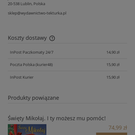
20-538 Lublin, Polska
sklep@wydawnictwo-tekturka.pl
Koszty dostawy
Cena nie zawiera ewentualnych kosztów płatności
InPost Paczkomaty 24/7
14,90 zł
Poczta Polska
(kurier48)
15,90 zł
InPost Kurier
15,90 zł
Produkty powiązane
Święty Mikołaj. I ty możesz mu pomóc!
74,99 zł