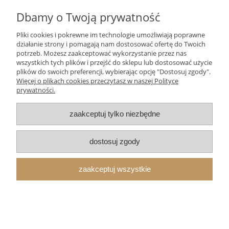
Dbamy o Twoją prywatność
Pliki cookies i pokrewne im technologie umożliwiają poprawne
działanie strony i pomagają nam dostosować ofertę do Twoich
potrzeb. Możesz zaakceptować wykorzystanie przez nas
Twoje dane będą przetwarzane zgodnie z naszą
polityką
wszystkich tych plików i przejść do sklepu lub dostosować użycie
prywatności
plików do swoich preferencji, wybierając opcję "Dostosuj zgody".
Więcej o plikach cookies przeczytasz w naszej Polityce
prywatności.
Moje konto
zaakceptuj tylko niezbędne
Płatności i dostawa
dostosuj zgody
Informacje
zaakceptuj wszystkie
O nas
pokaż pełną wersję strony
Sklep internetowy Shoper Premium