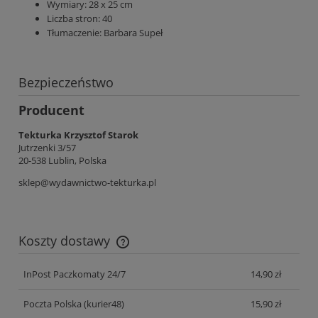
Wymiary:
28 x 25 cm
Liczba stron:
40
Tłumaczenie:
Barbara Supeł
Bezpieczeństwo
Producent
Tekturka Krzysztof Starok
Jutrzenki 3/57
20-538 Lublin, Polska
sklep@wydawnictwo-tekturka.pl
Koszty dostawy
Cena nie zawiera ewentualnych kosztów płatności
InPost Paczkomaty 24/7
14,90 zł
Poczta Polska
(kurier48)
15,90 zł