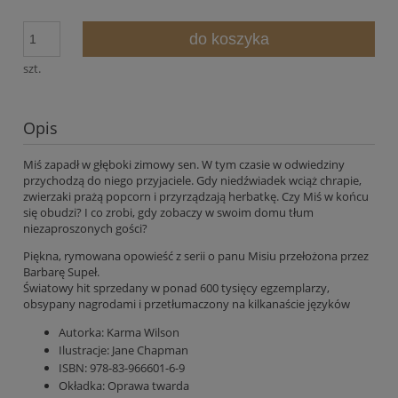
do koszyka
szt.
Opis
Miś zapadł w głęboki zimowy sen. W tym czasie w odwiedziny
przychodzą do niego przyjaciele. Gdy niedźwiadek wciąż chrapie,
zwierzaki prażą popcorn i przyrządzają herbatkę. Czy Miś w końcu
się obudzi? I co zrobi, gdy zobaczy w swoim domu tłum
niezaproszonych gości?
Piękna, rymowana opowieść z serii o panu Misiu przełożona przez
Barbarę Supeł.
Światowy hit sprzedany w ponad 600 tysięcy egzemplarzy,
obsypany nagrodami i przetłumaczony na kilkanaście języków
Autorka:
Karma Wilson
Ilustracje:
Jane Chapman
ISBN: 978-83-966601-6-9
Okładka:
Oprawa twarda