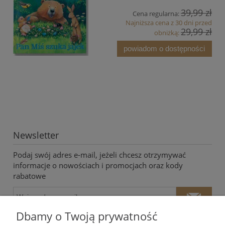
39,99 zł
Cena regularna:
Najniższa cena z 30 dni przed
29,99 zł
obniżką:
powiadom o dostępności
Newsletter
Podaj swój adres e-mail, jeżeli chcesz otrzymywać
informacje o nowościach i promocjach oraz kody
rabatowe
Dbamy o Twoją prywatność