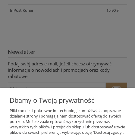
InPost Kurier
15,90 zł
Newsletter
Podaj swój adres e-mail, jeżeli chcesz otrzymywać
informacje o nowościach i promocjach oraz kody
rabatowe
Dbamy o Twoją prywatność
Pliki cookies i pokrewne im technologie umożliwiają poprawne
działanie strony i pomagają nam dostosować ofertę do Twoich
potrzeb. Możesz zaakceptować wykorzystanie przez nas
Twoje dane będą przetwarzane zgodnie z naszą
polityką
wszystkich tych plików i przejść do sklepu lub dostosować użycie
prywatności
plików do swoich preferencji, wybierając opcję "Dostosuj zgody".