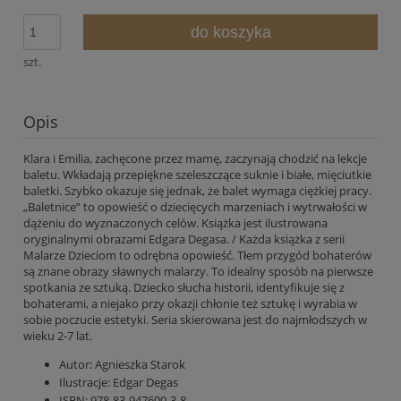
do koszyka
szt.
Opis
Klara i Emilia, zachęcone przez mamę, zaczynają chodzić na lekcje
baletu. Wkładają przepiękne szeleszczące suknie i białe, mięciutkie
baletki. Szybko okazuje się jednak, że balet wymaga ciężkiej pracy.
„Baletnice” to opowieść o dziecięcych marzeniach i wytrwałości w
dążeniu do wyznaczonych celów. Książka jest ilustrowana
oryginalnymi obrazami Edgara Degasa. / Każda książka z serii
Malarze Dzieciom to odrębna opowieść. Tłem przygód bohaterów
są znane obrazy sławnych malarzy. To idealny sposób na pierwsze
spotkania ze sztuką. Dziecko słucha historii, identyfikuje się z
bohaterami, a niejako przy okazji chłonie też sztukę i wyrabia w
sobie poczucie estetyki. Seria skierowana jest do najmłodszych w
wieku 2-7 lat.
Autor:
Agnieszka Starok
Ilustracje:
Edgar Degas
ISBN:
978-83-947600-3-8