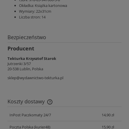
Okładka:
Książka kartonowa
Wymiary:
22x31cm
Liczba stron:
14
Bezpieczeństwo
Producent
Tekturka Krzysztof Starok
Jutrzenki 3/57
20-538 Lublin, Polska
sklep@wydawnictwo-tekturka.pl
Koszty dostawy
Cena nie zawiera ewentualnych kosztów płatności
InPost Paczkomaty 24/7
14,90 zł
Poczta Polska
(kurier48)
15,90 zł