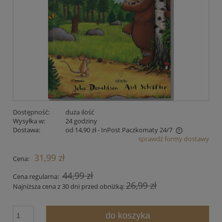
Dostępność:
duża ilość
Wysyłka w:
24 godziny
Dostawa:
od 14,90 zł
- InPost Paczkomaty 24/7
sprawdź formy dostawy
Cena nie zawiera ewentualnych kosztów płatności
31,99 zł
Cena:
44,99 zł
Cena regularna:
26,99 zł
Najniższa cena z 30 dni przed obniżką:
do koszyka