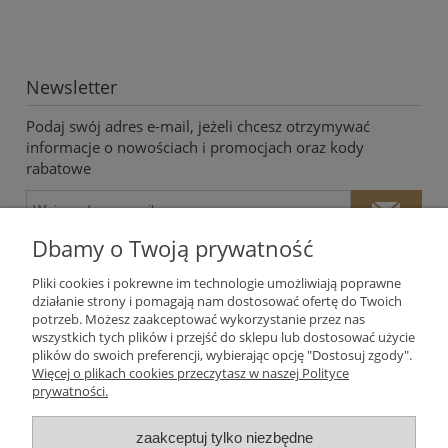
Newsletter
Podaj swój adres e-mail, jeżeli chcesz otrzymywać
informacje o nowościach i promocjach oraz kody
rabatowe
Dbamy o Twoją prywatność
Pliki cookies i pokrewne im technologie umożliwiają poprawne
działanie strony i pomagają nam dostosować ofertę do Twoich
potrzeb. Możesz zaakceptować wykorzystanie przez nas
Twoje dane będą przetwarzane zgodnie z naszą
polityką
wszystkich tych plików i przejść do sklepu lub dostosować użycie
prywatności
plików do swoich preferencji, wybierając opcję "Dostosuj zgody".
Więcej o plikach cookies przeczytasz w naszej Polityce
prywatności.
Moje konto
zaakceptuj tylko niezbędne