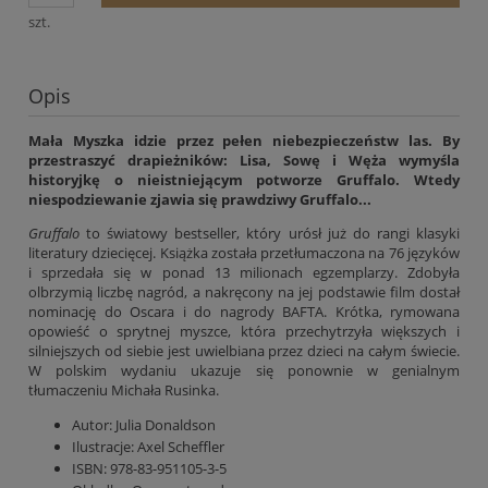
szt.
Opis
Mała Myszka idzie przez pełen niebezpieczeństw las. By
przestraszyć drapieżników: Lisa, Sowę i Węża wymyśla
historyjkę o nieistniejącym potworze Gruffalo. Wtedy
niespodziewanie zjawia się prawdziwy Gruffalo...
Gruffalo
to światowy bestseller, który urósł już do rangi klasyki
literatury dziecięcej. Książka została przetłumaczona na 76 języków
i sprzedała się w ponad 13 milionach egzemplarzy. Zdobyła
olbrzymią liczbę nagród, a nakręcony na jej podstawie film dostał
nominację do Oscara i do nagrody BAFTA. Krótka, rymowana
opowieść o sprytnej myszce, która przechytrzyła większych i
silniejszych od siebie jest uwielbiana przez dzieci na całym świecie.
W polskim wydaniu ukazuje się ponownie w genialnym
tłumaczeniu Michała Rusinka.
Autor:
Julia Donaldson
Ilustracje:
Axel Scheffler
ISBN:
978-83-951105-3-5