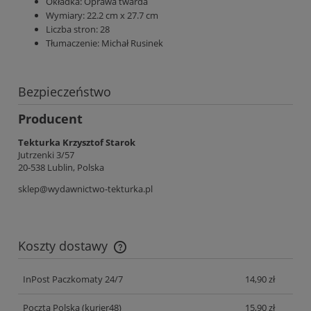
Okładka:
Oprawa twarda
Wymiary:
22.2 cm x 27.7 cm
Liczba stron:
28
Tłumaczenie:
Michał Rusinek
Bezpieczeństwo
Producent
Tekturka Krzysztof Starok
Jutrzenki 3/57
20-538 Lublin, Polska
sklep@wydawnictwo-tekturka.pl
Koszty dostawy
Cena nie zawiera ewentualnych kosztów płatności
InPost Paczkomaty 24/7
14,90 zł
Poczta Polska
(kurier48)
15,90 zł