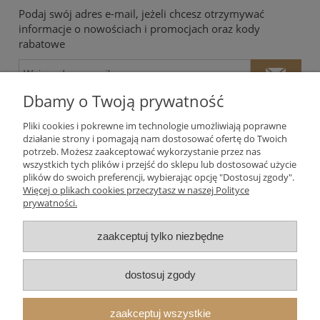
Podaj swój adres e-mail, jeżeli chcesz otrzymywać
informacje o nowościach i promocjach oraz kody
rabatowe
Dbamy o Twoją prywatność
Pliki cookies i pokrewne im technologie umożliwiają poprawne
działanie strony i pomagają nam dostosować ofertę do Twoich
potrzeb. Możesz zaakceptować wykorzystanie przez nas
Twoje dane będą przetwarzane zgodnie z naszą
polityką
wszystkich tych plików i przejść do sklepu lub dostosować użycie
prywatności
plików do swoich preferencji, wybierając opcję "Dostosuj zgody".
Więcej o plikach cookies przeczytasz w naszej Polityce
prywatności.
Moje konto
zaakceptuj tylko niezbędne
Płatności i dostawa
dostosuj zgody
Informacje
zaakceptuj wszystkie