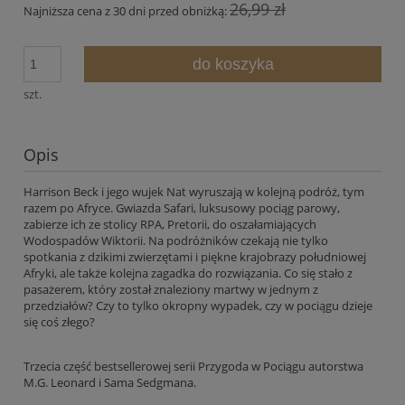
26,99 zł
Najniższa cena z 30 dni przed obniżką:
do koszyka
szt.
Opis
Harrison Beck i jego wujek Nat wyruszają w kolejną podróż, tym
razem po Afryce. Gwiazda Safari, luksusowy pociąg parowy,
zabierze ich ze stolicy RPA, Pretorii, do oszałamiających
Wodospadów Wiktorii. Na podróżników czekają nie tylko
spotkania z dzikimi zwierzętami i piękne krajobrazy południowej
Afryki, ale także kolejna zagadka do rozwiązania. Co się stało z
pasażerem, który został znaleziony martwy w jednym z
przedziałów? Czy to tylko okropny wypadek, czy w pociągu dzieje
się coś złego?
Trzecia część bestsellerowej serii Przygoda w Pociągu autorstwa
M.G. Leonard i Sama Sedgmana.