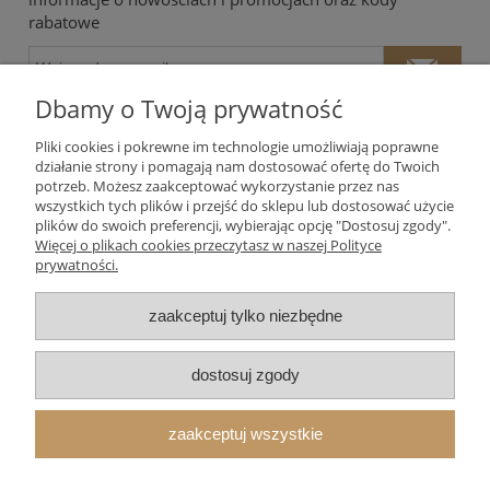
rabatowe
Dbamy o Twoją prywatność
Pliki cookies i pokrewne im technologie umożliwiają poprawne
działanie strony i pomagają nam dostosować ofertę do Twoich
potrzeb. Możesz zaakceptować wykorzystanie przez nas
Twoje dane będą przetwarzane zgodnie z naszą
polityką
wszystkich tych plików i przejść do sklepu lub dostosować użycie
prywatności
plików do swoich preferencji, wybierając opcję "Dostosuj zgody".
Więcej o plikach cookies przeczytasz w naszej Polityce
prywatności.
Moje konto
zaakceptuj tylko niezbędne
Płatności i dostawa
dostosuj zgody
Informacje
zaakceptuj wszystkie
O nas