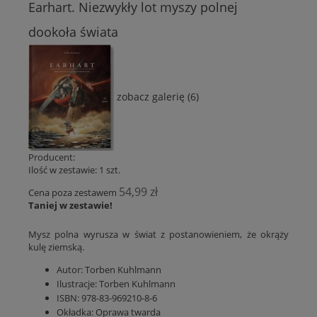
Earhart. Niezwykły lot myszy polnej
dookoła świata
zobacz galerię (6)
Producent:
Ilość w zestawie:
1
szt.
54,99 zł
Cena poza zestawem
Taniej w zestawie!
Mysz polna wyrusza w świat z postanowieniem, że okrąży
kulę ziemską.
Autor:
Torben Kuhlmann
Ilustracje: Torben Kuhlmann
ISBN: 978-83-969210-
8
-6
Okładka:
Oprawa twarda