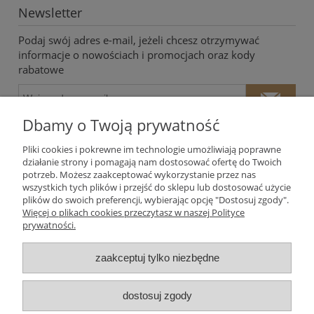
Newsletter
Podaj swój adres e-mail, jeżeli chcesz otrzymywać
informacje o nowościach i promocjach oraz kody
rabatowe
Dbamy o Twoją prywatność
Pliki cookies i pokrewne im technologie umożliwiają poprawne
działanie strony i pomagają nam dostosować ofertę do Twoich
potrzeb. Możesz zaakceptować wykorzystanie przez nas
Twoje dane będą przetwarzane zgodnie z naszą
polityką
wszystkich tych plików i przejść do sklepu lub dostosować użycie
prywatności
plików do swoich preferencji, wybierając opcję "Dostosuj zgody".
Więcej o plikach cookies przeczytasz w naszej Polityce
prywatności.
Moje konto
zaakceptuj tylko niezbędne
Płatności i dostawa
dostosuj zgody
Informacje