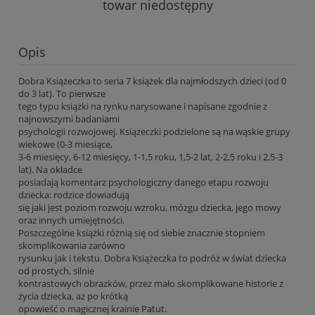
towar niedostępny
Opis
Dobra Książeczka to seria 7 książek dla najmłodszych dzieci (od 0
do 3 lat). To pierwsze
tego typu książki na rynku narysowane i napisane zgodnie z
najnowszymi badaniami
psychologii rozwojowej. Książeczki podzielone są na wąskie grupy
wiekowe (0-3 miesiące,
3-6 miesięcy, 6-12 miesięcy, 1-1,5 roku, 1,5-2 lat, 2-2,5 roku i 2,5-3
lat). Na okładce
posiadają komentarz psychologiczny danego etapu rozwoju
dziecka: rodzice dowiadują
się jaki jest poziom rozwoju wzroku, mózgu dziecka, jego mowy
oraz innych umiejętności.
Poszczególne książki różnią się od siebie znacznie stopniem
skomplikowania zarówno
rysunku jak i tekstu. Dobra Książeczka to podróż w świat dziecka
od prostych, silnie
kontrastowych obrazków, przez mało skomplikowane historie z
życia dziecka, aż po krótką
opowieść o magicznej krainie Patut.