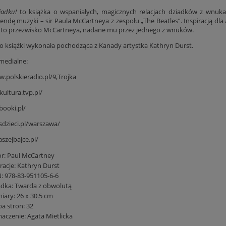
iadku!
to książka o wspaniałych, magicznych relacjach dziadków z wnuka
gendę muzyki – sir Paula McCartneya z zespołu „The Beatles”. Inspiracją dla
to przezwisko McCartneya, nadane mu przez jednego z wnuków.
 do książki wykonała pochodząca z Kanady artystka Kathryn Durst.
medialne:
w.polskieradio.pl/9,Trojka
kultura.tvp.pl/
booki.pl/
sdzieci.pl/warszawa/
szejbajce.pl/
or:
Paul McCartney
tracje:
Kathryn Durst
N:
978-83-951105-6-6
adka:
Twarda z obwolutą
iary:
26 x 30.5 cm
ba stron:
32
maczenie:
Agata Mietlicka