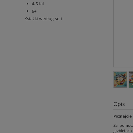
4-5 lat
6+
Książki według serii
Opis
Poznajcie
Za pomocą
grzbietach