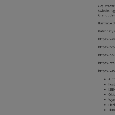
Hej, Przedz
świecie, le
Grandude) 
Ilustracje
Patronaty 
https://ww
https://tvp
https://obi
https://cza
https://wna
Aut
Ilus
ISB
Okł
Wym
Licz
Tłu