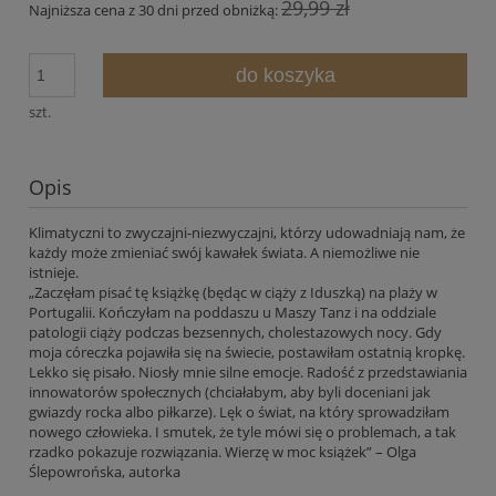
29,99 zł
Najniższa cena z 30 dni przed obniżką:
do koszyka
szt.
Opis
Klimatyczni to zwyczajni-niezwyczajni, którzy udowadniają nam, że
każdy może zmieniać swój kawałek świata. A niemożliwe nie
istnieje.
„Zaczęłam pisać tę książkę (będąc w ciąży z Iduszką) na plaży w
Portugalii. Kończyłam na poddaszu u Maszy Tanz i na oddziale
patologii ciąży podczas bezsennych, cholestazowych nocy. Gdy
moja córeczka pojawiła się na świecie, postawiłam ostatnią kropkę.
Lekko się pisało. Niosły mnie silne emocje. Radość z przedstawiania
innowatorów społecznych (chciałabym, aby byli doceniani jak
gwiazdy rocka albo piłkarze). Lęk o świat, na który sprowadziłam
nowego człowieka. I smutek, że tyle mówi się o problemach, a tak
rzadko pokazuje rozwiązania. Wierzę w moc książek” – Olga
Ślepowrońska, autorka