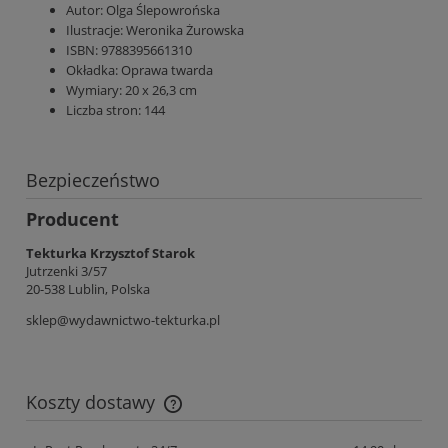
Autor:
Olga Ślepowrońska
Ilustracje:
Weronika Żurowska
ISBN:
9788395661310
Okładka:
Oprawa twarda
Wymiary:
20 x 26,3 cm
Liczba stron:
144
Bezpieczeństwo
Producent
Tekturka Krzysztof Starok
Jutrzenki 3/57
20-538 Lublin, Polska
sklep@wydawnictwo-tekturka.pl
Koszty dostawy
Cena nie zawiera ewentualnych kosztów płatności