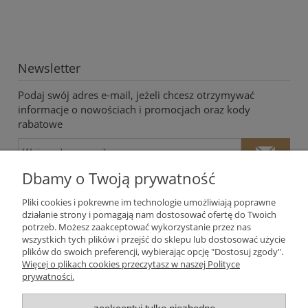
Newsletter
Podaj swój adres e-mail, jeżeli chcesz otrzymywać
informacje o nowościach i promocjach oraz kody
rabatowe
Dbamy o Twoją prywatność
Pliki cookies i pokrewne im technologie umożliwiają poprawne
działanie strony i pomagają nam dostosować ofertę do Twoich
potrzeb. Możesz zaakceptować wykorzystanie przez nas
Twoje dane będą przetwarzane zgodnie z naszą
polityką
wszystkich tych plików i przejść do sklepu lub dostosować użycie
prywatności
plików do swoich preferencji, wybierając opcję "Dostosuj zgody".
Więcej o plikach cookies przeczytasz w naszej Polityce
prywatności.
Moje konto